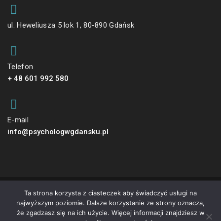
ul. Heweliusza 5 lok 1, 80-890 Gdańsk
Telefon
+ 48 601 992 580
E-mail
info@psychologwgdansku.pl
Ta strona korzysta z ciasteczek aby świadczyć usługi na
© 2022
Tworzenie stron internetowych Gdańsk
najwyższym poziomie. Dalsze korzystanie ze strony oznacza,
że zgadzasz się na ich użycie. Więcej informacji znajdziesz w