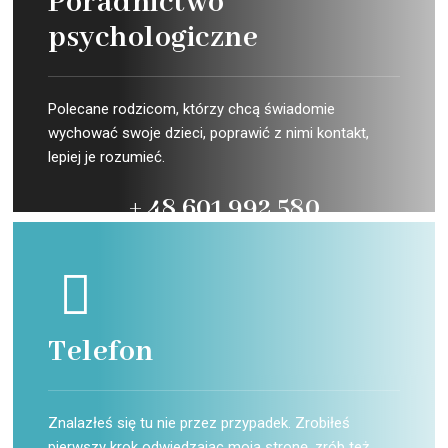
Poradnictwo
psychologiczne
Polecane rodzicom, którzy chcą świadomie
wychować swoje dzieci, poprawić z nimi kontakt,
lepiej je rozumieć.
+ 48 601 992 580
Telefon
Znalazłeś się tu nie przez przypadek. Zrobiłeś
pierwszy krok odwiedzając moją stronę, zrób też