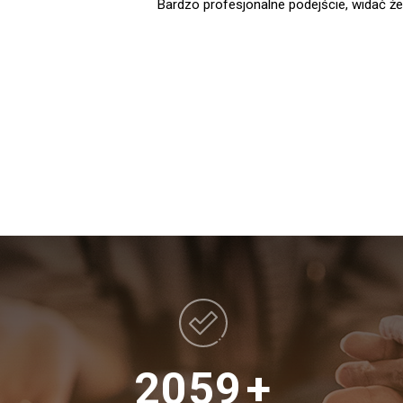
ecyzji. Polecam
Terapia była dla nas ostatnią "deską rat
problemach. Teraz wiem, że był to
2059
+