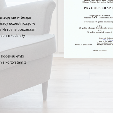
zuję się w terapii
 pracy uczestnicząc w
e kliniczne poszerzam
eci i młodzieży.
m kodeksu etyki
nie korzystam z