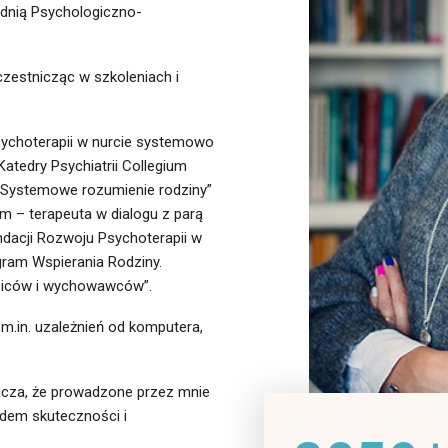
dnią Psychologiczno-
zestnicząc w szkoleniach i
ychoterapii w nurcie systemowo
atedry Psychiatrii Collegium
„Systemowe rozumienie rodziny”
m – terapeuta w dialogu z parą
ndacji Rozwoju Psychoterapii w
ram Wspierania Rodziny.
dziców i wychowawców”.
m.in. uzależnień od komputera,
nacza, że prowadzone przez mnie
lędem skuteczności i