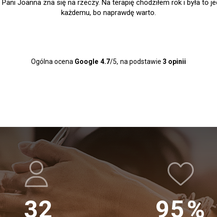
unku". Długo zwlekałem z podjęciem decyzji, żeby zgłosić się do ps
 dobry krok. Wspólne rozmowy z Panią psycholog, praca nad sobą p
Polecam wszystkim niezdecydowanym parom. Marek z żoną.
Ogólna ocena
Google
4.7
/5,
na podstawie
3 opinii
32
95
%