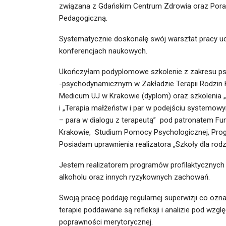
związana z Gdańskim Centrum Zdrowia oraz Pora
Pedagogiczną.
Systematycznie doskonalę swój warsztat pracy uc
konferencjach naukowych.
Ukończyłam podyplomowe szkolenie z zakresu ps
-psychodynamicznym w Zakładzie Terapii Rodzin K
Medicum UJ w Krakowie
(dyplom)
oraz szkolenia 
i „Terapia małżeństw i par w podejściu systemowy
– para w dialogu z terapeutą” pod patronatem Fu
Krakowie, Studium Pomocy Psychologicznej, Prog
Posiadam uprawnienia realizatora „Szkoły dla ro
Jestem realizatorem programów profilaktycznych 
alkoholu oraz innych ryzykownych zachowań.
Swoją pracę poddaję regularnej superwizji co oz
terapie poddawane są refleksji i analizie pod wzg
poprawności merytorycznej.