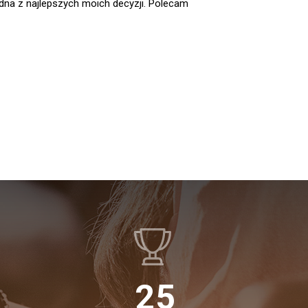
ychologa. Zawsze unikałem rozmów o swoich
ozwoliły nam odnaleźć się na nowo.
25